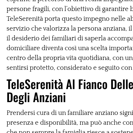
persone fragili, con l’obiettivo di garantire 
TeleSerenità porta questo impegno nelle abi
servizio che valorizza la persona anziana, il
il desiderio dei familiari di saperla accomp
domiciliare diventa così una scelta importa
centro della propria vita quotidiana, con u
sentirsi protetto, considerato e seguito co
TeleSerenità Al Fianco Dell
Degli Anziani
Prendersi cura di un familiare anziano signi
presenza e disponibilità, ma può anche co
che non sempre la famiglia riesce a sostene