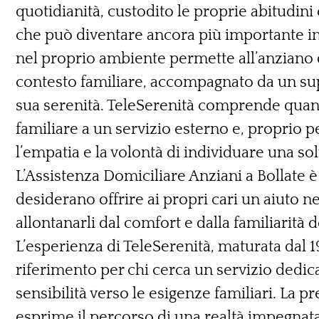
quotidianità, custodito le proprie abitudini
che può diventare ancora più importante in
nel proprio ambiente permette all’anziano d
contesto familiare, accompagnato da un sup
sua serenità. TeleSerenità comprende quanto
familiare a un servizio esterno e, proprio pe
l’empatia e la volontà di individuare una s
L’Assistenza Domiciliare Anziani a Bollate è 
desiderano offrire ai propri cari un aiuto n
allontanarli dal comfort e dalla familiarità 
L’esperienza di TeleSerenità, maturata dal 
riferimento per chi cerca un servizio dedica
sensibilità verso le esigenze familiari. La pr
esprime il percorso di una realtà impegnata 